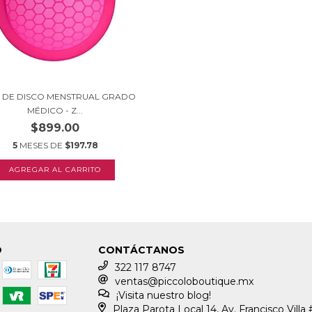
 DE DISCO MENSTRUAL GRADO
MÉDICO - Z...
$899.00
5
MESES DE
$197.78
O
CONTÁCTANOS
322 117 8747
ventas@piccoloboutique.mx
¡Visita nuestro blog!
Plaza Parota Local 14, Av. Francisco Villa 