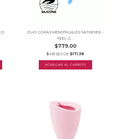
SCO
DUO COPAS MENSTRUALES SATISFYER -
FEEL G...
$779.00
5
MESES DE
$171.38