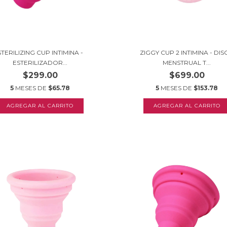
STERILIZING CUP INTIMINA -
ZIGGY CUP 2 INTIMINA - DI
ESTERILIZADOR...
MENSTRUAL T...
$299.00
$699.00
5
MESES DE
$65.78
5
MESES DE
$153.78