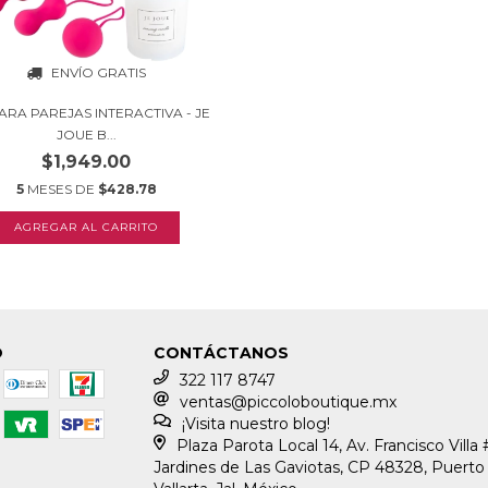
ENVÍO GRATIS
ARA PAREJAS INTERACTIVA - JE
JOUE B...
$1,949.00
5
MESES DE
$428.78
O
CONTÁCTANOS
322 117 8747
ventas@piccoloboutique.mx
¡Visita nuestro blog!
Plaza Parota Local 14, Av. Francisco Villa 
Jardines de Las Gaviotas, CP 48328, Puerto