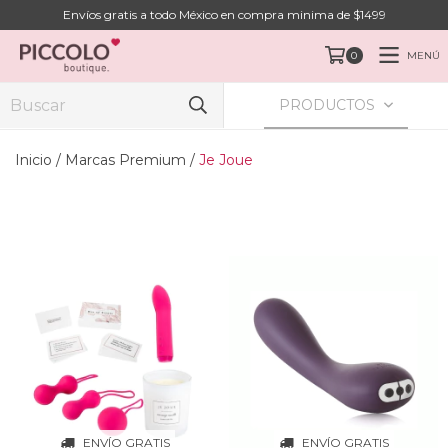
Envíos gratis a todo México en compra minima de $1499
MENÚ
0
PRODUCTOS
Inicio
/
Marcas Premium
/
Je Joue
ENVÍO GRATIS
ENVÍO GRATIS