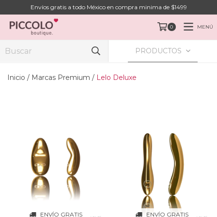
Envíos gratis a todo México en compra minima de $1499
MENÚ
0
PRODUCTOS
Inicio
/
Marcas Premium
/
Lelo Deluxe
ENVÍO GRATIS
ENVÍO GRATIS